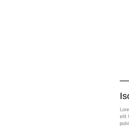
Is
Lore
elit.
pulv